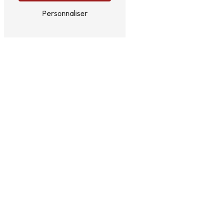
Personnaliser
Adresse
La Croix
72400 La Chapelle-du-Bois