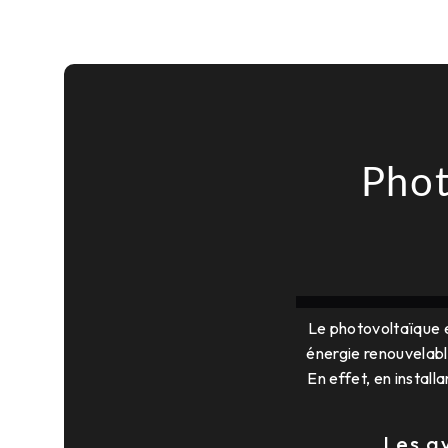
Phot
Le photovoltaïque es
énergie renouvelabl
En effet, en instal
Les a