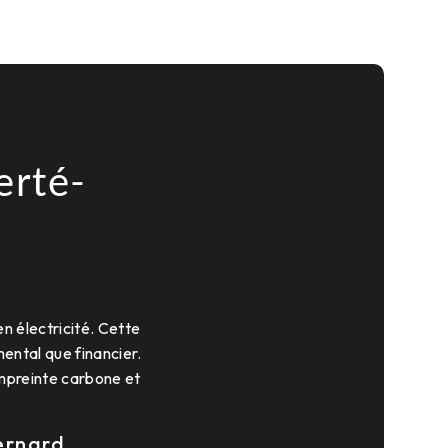
erté-
en électricité. Cette
ental que financier.
empreinte carbone et
ernard