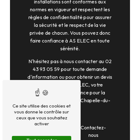
installations sont conformes aux
normes en vigueur et respectent les
règles de confidentialité pour assurer
la sécurité et le respect de la vie
privée de chacun. Vous pouvez donc
faire confiance à AS ELEC en toute
sérénité.
N'hésitez pas à nous contacter au 02
43 93 05 59 pour toute demande
d'information ou pour obtenir un devis
personnalisé. AS ELEC, votre
partenaire de confiance pour la
vidéosurveillance à La Chapelle-du-
Ce site utilise des cookies et
Bois.
vous donne le contrôle sur
ceux que vous souhaitez
activer
En savoir
Contactez-
plus
nous