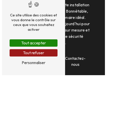
En conclusion, pour toute installation
de vidéosurveillance à Bonnétable,
Ce site utilise des cookies et
AS ELEC est le partenaire idéal.
vous donne le contrôle sur
Contactez-nous dès aujourd'hui pour
ceux que vous souhaitez
activer
bénéficier de solutions sur mesure et
fiables en matière de sécurité
électrique.
Tout accepter
Tout refuser
En savoir
Contactez-
Personnaliser
plus
nous