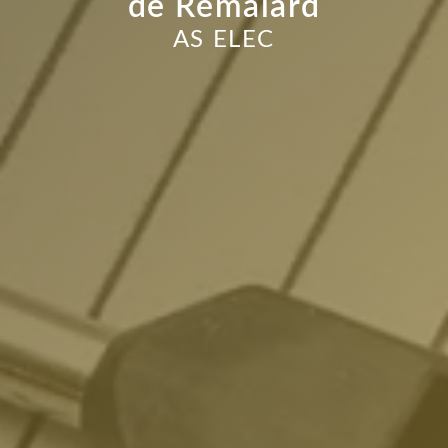
de Rémalard
AS ELEC