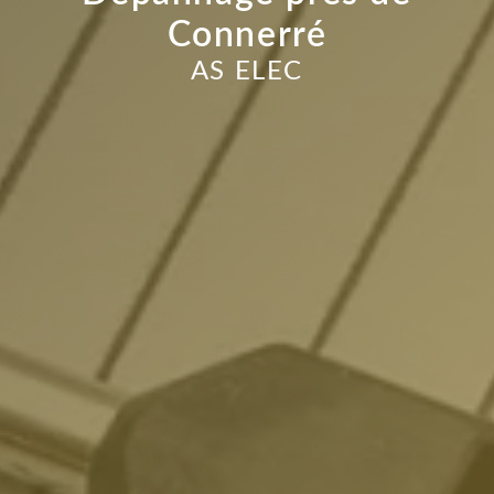
Connerré
AS ELEC