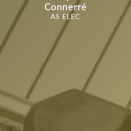
Connerré
AS ELEC